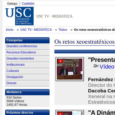
Galego
Castelán
Inicio
»
USC TV - MEDIATECA
»
Todos
»
Os retos xeoestratéxicos d
Os retos xeoestratéxico
Categorias
Grandes conferencias
Recursos Educativos
"Present
Grandes momentos
Institucionais
Vídeo
Culturais
Divulgación
Fernández 
Directo
Director d
Dacoba Cer
Mediateca
Xeneral na r
534 Series
3008 Vídeos
Estratéxico
1491.67 Horas
"A Dinám
Próximos directos