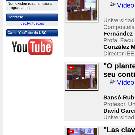
Non existen retransmisions
Vídeo
programadas.
Contacto
Universidad
usc.tv@usc.es
Compostela
Fernández 
Canle YouTube da USC
Profa. Facu
González M
Director IE
"O plant
seu cont
Vídeo
Sansó-Rube
Profesor, U
David Garc
Universidad
"Las clav