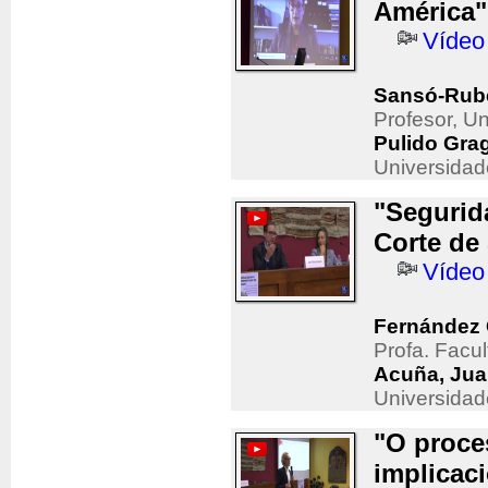
América"
Vídeo
Sansó-Rube
Profesor, U
Pulido Grag
Universidad
"Segurid
Corte de
Vídeo
Fernández 
Profa. Facu
Acuña, Jua
Universidad
"O proce
implicaci