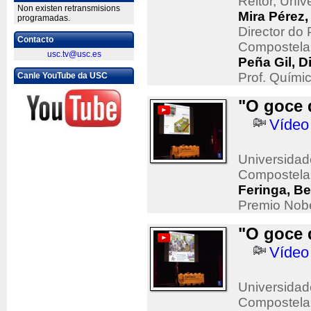
Reitor, Uni
Non existen retransmisions
Mira Pérez,
programadas.
Director do
Contacto
Compostela
usc.tv@usc.es
Peña Gil, D
Prof. Quími
Canle YouTube da USC
"O goce 
Vídeo
Universidad
Compostela
Feringa, Be
Premio Nob
"O goce 
Vídeo
Universidad
Compostela