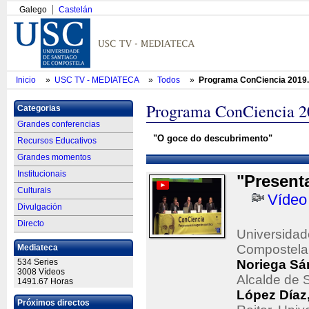
Galego
Castelán
Inicio
»
USC TV - MEDIATECA
»
Todos
»
Programa ConCiencia 2019. 
Programa ConCiencia 20
Categorias
Grandes conferencias
"O goce do descubrimento"
Recursos Educativos
Grandes momentos
Institucionais
"Present
Culturais
Vídeo
Divulgación
Directo
Universidad
Compostela
Mediateca
534 Series
Noriega Sá
3008 Vídeos
Alcalde de 
1491.67 Horas
López Díaz
Próximos directos