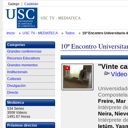
Galego
Castelán
Inicio
»
USC TV - MEDIATECA
»
Todos
»
10º Encontro Universitario
10º Encontro Universit
Categorias
Grandes conferencias
Recursos Educativos
"Vinte ca
Grandes momentos
Institucionais
Vídeo
Culturais
Divulgación
Universidad
Directo
Compostela
Freire, Mar
Mediateca
Intérprete 
534 Series
3008 Vídeos
Neira, Niev
1491.67 Horas
Intérprete 
Ietúm, Yas
Próximos directos