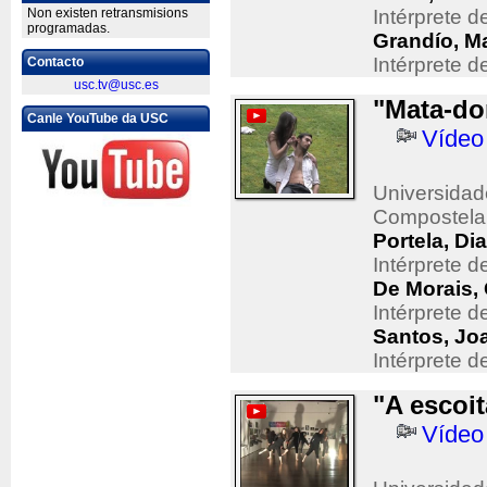
Non existen retransmisions
Intérprete 
programadas.
Grandío, Ma
Intérprete 
Contacto
usc.tv@usc.es
"Mata-do
Canle YouTube da USC
Vídeo
Universidad
Compostela
Portela, Di
Intérprete 
De Morais,
Intérprete 
Santos, Jo
Intérprete 
"A escoit
Vídeo