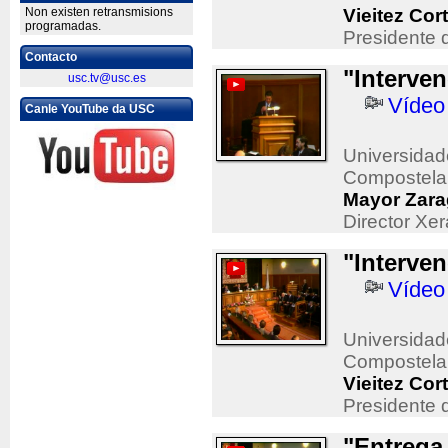
Non existen retransmisions
Vieitez Cor
programadas.
Presidente 
Contacto
"Interve
usc.tv@usc.es
Vídeo
Canle YouTube da USC
Universidad
Compostela
Mayor Zara
Director X
"Interven
Vídeo
Universidad
Compostela
Vieitez Cor
Presidente 
"Entrega 