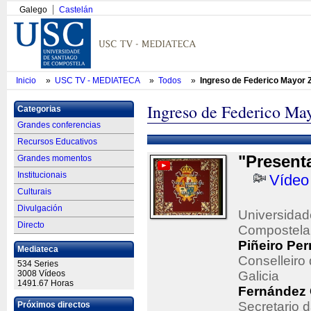
Galego
Castelán
Inicio
»
USC TV - MEDIATECA
»
Todos
»
Ingreso de Federico Mayor 
Ingreso de Federico Ma
Categorias
Grandes conferencias
Recursos Educativos
"Present
Grandes momentos
Institucionais
Vídeo
Culturais
Divulgación
Universidad
Directo
Compostela
Piñeiro Pe
Mediateca
Conselleiro
534 Series
3008 Vídeos
Galicia
1491.67 Horas
Fernández 
Secretario 
Próximos directos