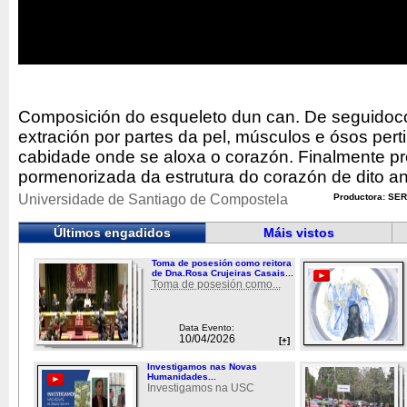
Composición do esqueleto dun can. De seguidoc
extración por partes da pel, músculos e ósos pert
cabidade onde se aloxa o corazón. Finalmente p
pormenorizada da estrutura do corazón de dito an
Universidade de Santiago de Compostela
Productora: SER
Últimos engadidos
Máis vistos
Toma de posesión como reitora
de Dna.Rosa Crujeiras Casais...
Toma de posesión como...
Data Evento:
10/04/2026
[+]
Investigamos nas Novas
Humanidades...
Investigamos na USC