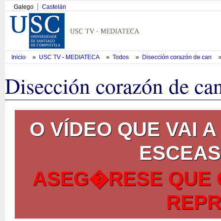
Galego
Castelán
Inicio
»
USC TV - MEDIATECA
»
Todos
»
Disección corazón de can
Disección corazón de ca
O VÍDEO QUE VAI
ESCEAS
ASEG�RESE QUE 
REPR