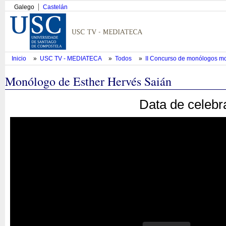
Galego
Castelán
Inicio
»
USC TV - MEDIATECA
»
Todos
»
II Concurso de monólogos m
Monólogo de Esther Hervés Saián
Data de celebr