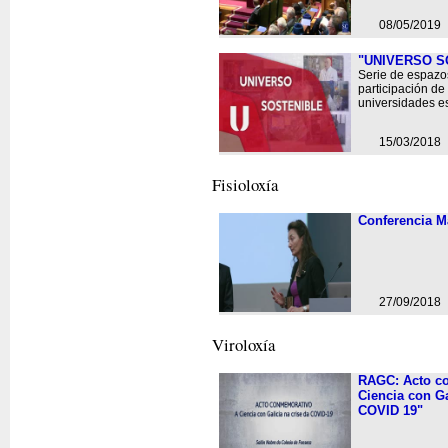
08/05/2019
"UNIVERSO S
Serie de espazo
participación de
universidades e
15/03/2018
Fisioloxí­a
Conferencia M
27/09/2018
Viroloxí­a
RAGC: Acto c
Ciencia con Ga
COVID 19"