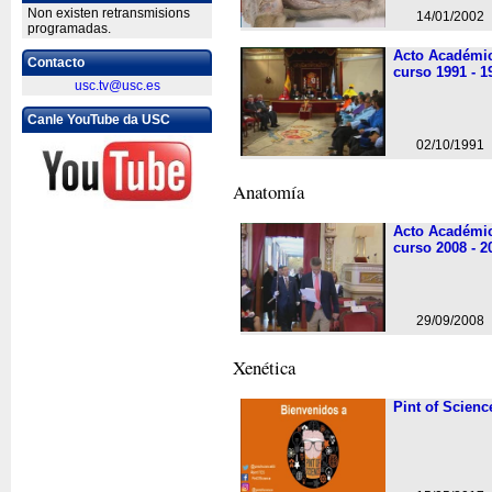
Non existen retransmisions
14/01/2002
programadas.
Acto Académic
Contacto
curso 1991 - 1
usc.tv@usc.es
Canle YouTube da USC
02/10/1991
Anatomí­a
Acto Académic
curso 2008 - 2
29/09/2008
Xenética
Pint of Scienc