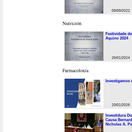
09/09/2022
Nutrición
Festividade d
Aquino 2024
26/01/2024
Farmacoloxí­a
Investigamos
20/01/2026
Investidura D
Causa Bernard
Nicholas A. P