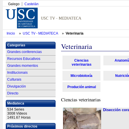
Galego
Castelán
Inicio
»
USC TV - MEDIATECA
»
Veterinaria
Veterinaria
Categorias
Grandes conferencias
Recursos Educativos
Ciencias
Anatomí­
veterinarias
Grandes momentos
Institucionais
Microbioloxí­a
Nutrició
Culturais
Divulgación
Produción animal
Directo
Ciencias veterinarias
Mediateca
534 Series
Disección cor
3008 Vídeos
1491.67 Horas
Próximos directos